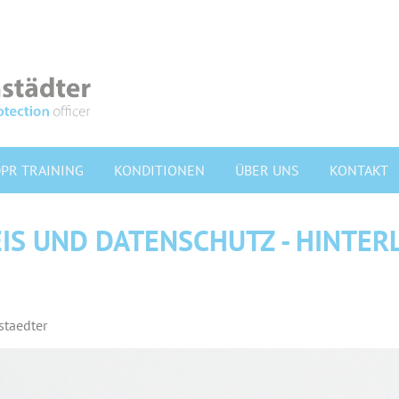
Navigation
PR TRAINING
KONDITIONEN
ÜBER UNS
KONTAKT
überspringen
LEISTUNGEN
S UND DATENSCHUTZ - HINTER
VORTEILE
SCHULUNGEN
staedter